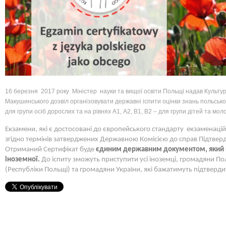
16
березня
2017
року
Міністер науки та вищої освіти Польщі
надав Культу
Макушинського дозвіл організовувати державні іспити оцінки знань польсько
для групи осіб дорослих та на рівнях
A
1,
A
2,
B
1,
B
2 – для групи дітей та мол
Екзамени, які є достосовані до європейського стандарту
екзаменаці
згідно термінів затверджених Державною Комісією до справ Підтвер
Отриманий Сертифікат буде
єдиним державним документом, який п
іноземної.
До іспиту зможуть приступити усі іноземці, громадяни 
(Республіки Польщі) та громадяни України, які бажатимуть підтверди