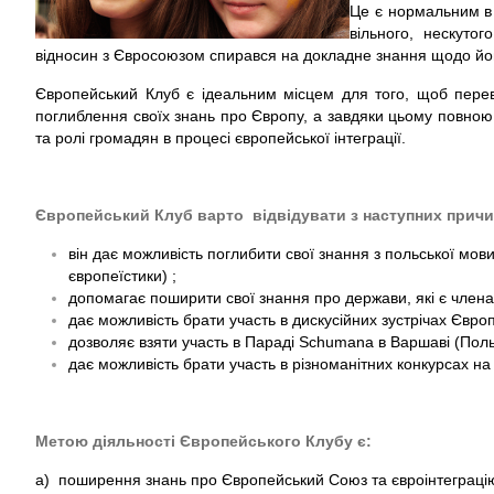
Це є нормальним в 
вільного, нескуто
відносин з Євросоюзом спирався на докладне знання щодо йо
Європейський Клуб є ідеальним місцем для того, щоб переві
поглиблення своїх знань про Європу, а завдяки цьому повною 
та ролі громадян в процесі європейської інтеграції.
Європейський Клуб варто
відвідувати з наступних при
чи
він дає можливість поглибити свої знання з польської мов
європеїстики) ;
допомагає поширити свої знання про держави, які є членам
дає можливість брати участь в дискусійних зустрічах Європ
дозволяє взяти участь в Параді Schumana в Варшаві (Пол
дає можливість брати участь в різноманітних конкурсах н
Метою діяльності
Європейського Клубу є:
a) поширення знань про Європейський Союз та євроінтеграці