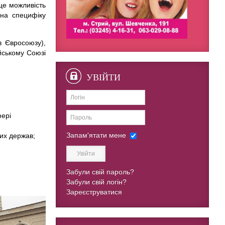
це можливість
 на специфіку
в Євросоюзу),
йському Союзі
УВІЙТИ
фері
Запам'ятати мене
цих держав;
Увійти
Забули свій пароль?
Забули свій логін?
Зареєструватися