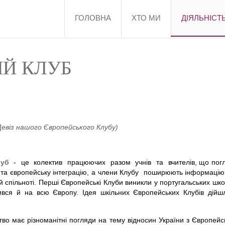
ГОЛОВНА
ХТО МИ
ДІЯЛЬНІСТ
ИЙ КЛУБ
ського Клубу)
луб
- це колектив працюючих разом учнів та вчителів, що погл
 та європейську інтеграцію, а члени Клубу поширюють інформацію
й спільноті. Перші Європейські Клуби виникли у португальських шко
вся й на всю Європу. Ідея шкільних Європейських Клубів дійш
ство має різноманітні погляди на тему відносин України з Європей