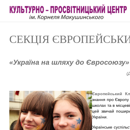
СЕКЦІЯ ЄВРОПЕЙСЬК
«Україна на шляху до Євросоюзу»
(Девіз нашого Європей
Європейський К
знання про Європу
школах та в місцеві
цей звичай пошири
України.
Українське суспіль