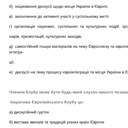
б) ініціювання дискусії щодо місця України в Європі;
в) заохочення до активної участі у суспільному житті.
г) організація наукових, суспільних та культурних подій: зус
нарів, презентацій, культурних заходів;
д) самостійний пошук матеріалів на тему Євросоюзу та європе
інтегра-
ції;
е) дискусії на тему процесу євроінтеграції та місця України в Є
Членом Клубу може бути будь-який
слухач нашого позашк
Ініціатив
и Європейськ
ого Клуб
у це:
a) дискусійний гурток
б) вистава звичаїв та традицій різних країн Європи