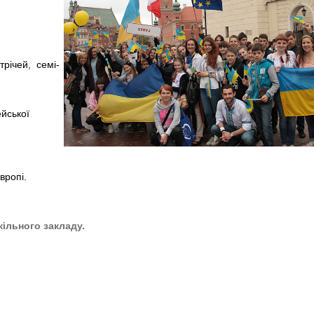
трічей, семі-
йської
вропі.
ільного закладу.