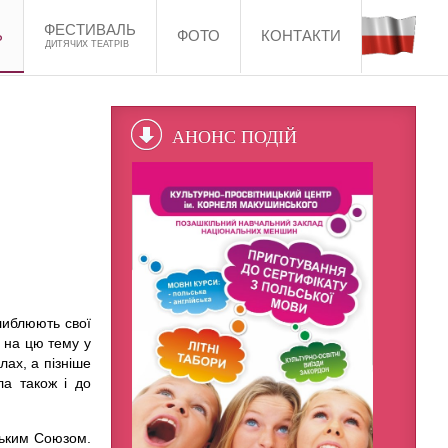
ФЕСТИВАЛЬ
Ь
ФОТО
КОНТАКТИ
ДИТЯЧИХ ТЕАТРІВ
АНОНС ПОДІЙ
иблюють свої
 на цю тему у
лах, а пізніше
ла також і до
ським Союзом.