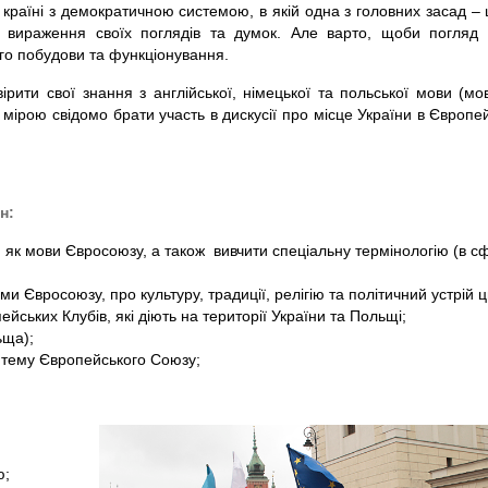
країні з демократичною системою, в якій одна з головних засад – 
го вираження своїх поглядів та думок. Але варто, щоби погляд
го побудови та функціонування.
рити свої знання з англійської, німецької та польської мови (мо
мірою свідомо брати участь в дискусії про місце України в Європе
н:
и як мови Євросоюзу, а також вивчити спеціальну термінологію (в с
и Євросоюзу, про культуру, традиції, релігію та політичний устрій 
ейських Клубів, які діють на території України та Польщі;
ьща);
а тему Європейського Союзу;
ю;